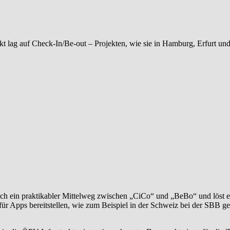
s doch ein praktikabler Mittelweg zwischen „CiCo“ und „BeBo“ und löst
ür Apps bereitstellen, wie zum Beispiel in der Schweiz bei der SBB
el in die ÖPV-Infrastruktur investieren konnte. Das macht einen für die
kontiki
,
Public Transport
,
RFID
sind mit
*
markiert