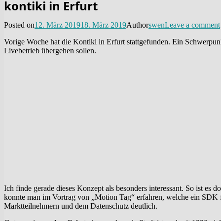
Ich finde gerade dieses Konzept als besonders interessant. So ist e
konnte man im Vortrag von „Motion Tag“ erfahren, welche ein SDK f
Marktteilnehmern und dem Datenschutz deutlich.
Gut zu wissen, dass Erfurt eine wachsende Stadt ist und seit 1990 vi
Categories
Stories
Tags
Chipkarte
,
Erfurt
,
eTicketing
,
Kernapplikation
,
Beitragsnavigation
← Previous
Previous post:
Computer-Schach per PiCam
Next →
Next post:
Frohe Ostern!
Schreibe einen Kommentar
Deine E-Mail-Adresse wird nicht veröffentlicht.
Erforderliche Felder 